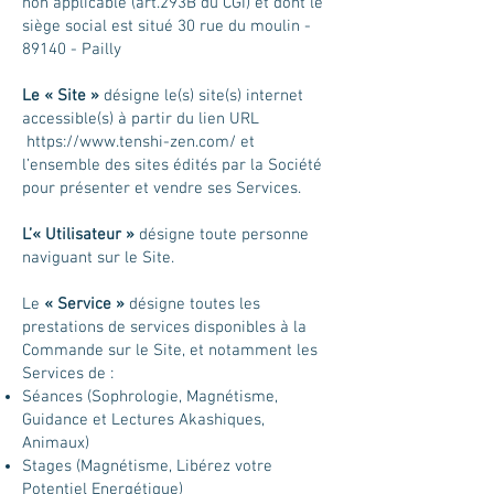
non applicable (art.293B du CGI) et dont le
siège social est situé 30 rue du moulin -
89140 - Pailly
Le « Site »
désigne le(s) site(s) internet
accessible(s) à partir du lien URL
https://www.tenshi-zen.com/
et
l’ensemble des sites édités par la Société
pour présenter et vendre ses Services.
L’« Utilisateur »
désigne toute personne
naviguant sur le Site.
Le
« Service »
désigne toutes les
prestations de services disponibles à la
Commande sur le Site, et notamment les
Services de :
Séances (Sophrologie, Magnétisme,
Guidance et Lectures Akashiques,
Animaux)
Stages (Magnétisme, Libérez votre
Potentiel Energétique)