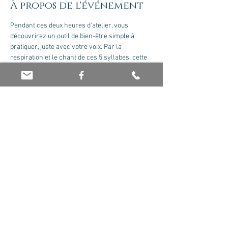
À propos de l'événement
Pendant ces deux heures d'atelier, vous 
découvrirez un outil de bien-être simple à 
pratiquer, juste avec votre voix. Par la 
respiration et le chant de ces 5 syllabes, cette 
pratique apporte de la relaxation, du 
recentrage, de l’harmonisation ainsi que du 
recentrage.
Partager cet événement
© 2026 par Olivier Jaboin EI. Créé avec