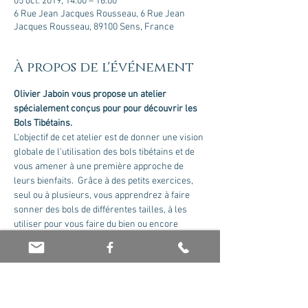
05 oct. 2019, 14:00 – 16:00
6 Rue Jean Jacques Rousseau, 6 Rue Jean
Jacques Rousseau, 89100 Sens, France
À propos de l'événement
Olivier Jaboin
vous propose un atelier 
spécialement conçus pour pour découvrir les 
Bols Tibétains.
L'objectif de cet atelier est de donner une vision 
globale de l'utilisation des bols tibétains et de 
vous amener à une première approche de 
leurs bienfaits.  Grâce à des petits exercices, 
seul ou à plusieurs, vous apprendrez à faire 
sonner des bols de différentes tailles, à les 
utiliser pour vous faire du bien ou encore 
savoir comment en choisir un en boutique ou 
en salon.
Taris : 30 euros
NB : Un atelier de découverte n'est pas une 
formation de Thérapeute.