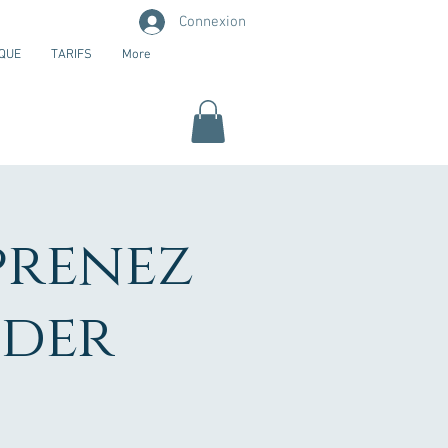
Connexion
QUE
TARIFS
More
pprenez
ider