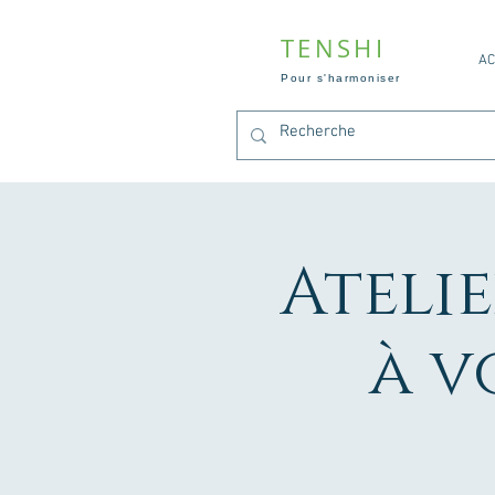
TENSHI
AC
Pour s'harmoniser
Atelie
à v