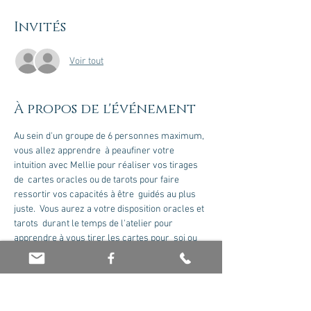
Invités
Voir tout
À propos de l'événement
Au sein d'un groupe de 6 personnes maximum, 
vous allez apprendre  à peaufiner votre 
intuition avec Mellie pour réaliser vos tirages 
de  cartes oracles ou de tarots pour faire 
ressortir vos capacités à être  guidés au plus 
juste.  Vous aurez a votre disposition oracles et 
tarots  durant le temps de l'atelier pour 
apprendre à vous tirer les cartes pour  soi ou 
les autres. Vous y verrez comment préparer 
votre jeu et votre  énergie pour effectuer un 
tirage avec de bonnes énergies. Une petite 
 après midi bien chaleureuse en perspective!