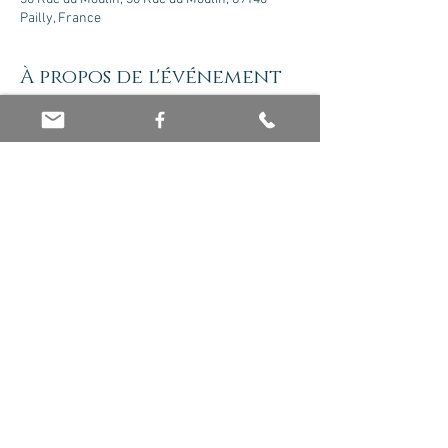
Pailly, France
À propos de l'événement
Atelier animé par Mellie Guerraz
Tarif : 40 euros
Partager cet événement
© 2026 par Olivier Jaboin EI. Créé avec
Wix.com -
Mentions Légales
-
Politique de
confidentialité
-
CGV