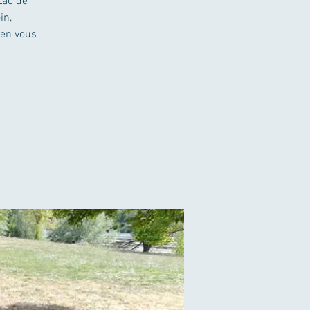
Lac de
in,
 en vous