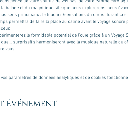
 conscience de votre souffle, de vos pas, de votre rythme cardiaqu
e la balade et du magnifique site que nous explorerons, nous évac
os sens principaux : le toucher (sensations du corps durant ces e
 temps permettra de faire la place au calme avant le voyage sonore p
xpérimenterez le formidable potentiel de l'ouïe grâce à un Voyage
que... surprise!) s'harmoniseront avec la musique naturelle qu'offr
ire vous…
 vos paramètres de données analytiques et de cookies fonctionne
et événement