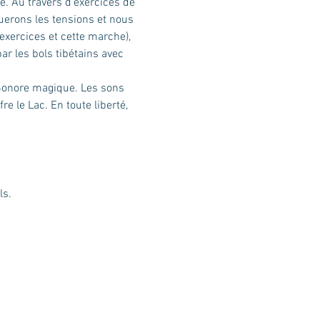
e. Au travers d’exercices de 
uerons les tensions et nous 
xercices et cette marche), 
ar les bols tibétains avec 
 Sonore magique. Les sons 
e le Lac. En toute liberté, 
ls.