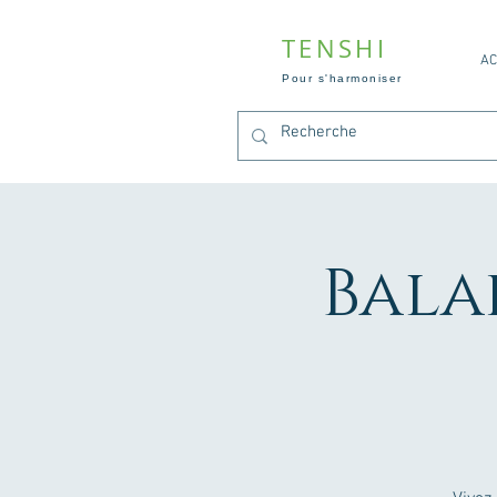
TENSHI
AC
Pour s'harmoniser
Bala