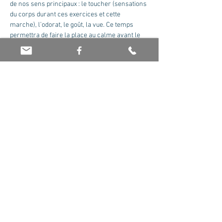
de nos sens principaux : le toucher (sensations 
du corps durant ces exercices et cette 
marche), l’odorat, le goût, la vue. Ce temps 
permettra de faire la place au calme avant le 
voyage sonore par les bols tibétains avec 
Puis, au bord du lac, vous expérimenterez le 
formidable potentiel de l'ouïe grâce à un 
Voyage Sonore magique. Les sons des Bols 
Tibétains (mais pas que... surprise!) 
s'harmoniseront avec la musique naturelle 
qu'offre le Lac. En toute liberté, vous laisserez 
votre imaginaire vous…
Afficher plus
Partager cet événement