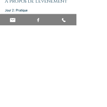
À propos de l'événement
Séance complète sur une personne volontaire 
venant pour une séance gratuite.
Partager cet événement
© 2026 par Olivier Jaboin EI. Créé avec
Wix.com -
Mentions Légales
-
Politique de
confidentialité
-
CGV