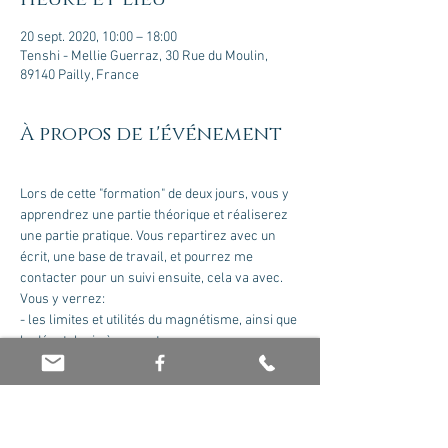
20 sept. 2020, 10:00 – 18:00
Tenshi - Mellie Guerraz, 30 Rue du Moulin,
89140 Pailly, France
À propos de l'événement
Lors de cette "formation" de deux jours, vous y 
apprendrez une partie théorique et réaliserez 
une partie pratique. Vous repartirez avec un 
écrit, une base de travail, et pourrez me 
contacter pour un suivi ensuite, cela va avec.
Vous y verrez:
- les limites et utilités du magnétisme, ainsi que 
la déontologie à respecter 
- où se situent vos propres capacités et 
comment les mettre à jour pour être alignés 
avec vos missions
- préparation, protection du lieu et de vous 
même