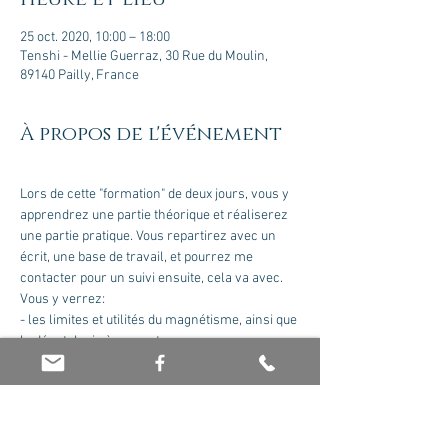
25 oct. 2020, 10:00 – 18:00
Tenshi - Mellie Guerraz, 30 Rue du Moulin,
89140 Pailly, France
À propos de l'événement
Lors de cette "formation" de deux jours, vous y 
apprendrez une partie théorique et réaliserez 
une partie pratique. Vous repartirez avec un 
écrit, une base de travail, et pourrez me 
contacter pour un suivi ensuite, cela va avec.
Vous y verrez:
- les limites et utilités du magnétisme, ainsi que 
la déontologie à respecter 
- où se situent vos propres capacités et 
comment les mettre à jour pour être alignés 
avec vos missions
- préparation, protection du lieu et de vous 
même