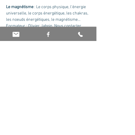
Le magnétisme
 : Le corps physique, l'énergie 
universelle, le corps énergétique, les chakras, 
les noeuds énergétiques, le magnétisme...
Formateur : Olivier Jaboin. Nous contacter 
pour recevoir le cursus complet.
Tarif : 175 euros la journée
Partager cet événement
© 2026 par Olivier Jaboin EI. Créé avec
Wix.com -
Mentions Légales
-
Politique de
confidentialité
-
CGV