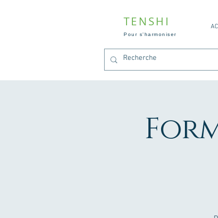
TENSHI
AC
Pour s'harmoniser
Form