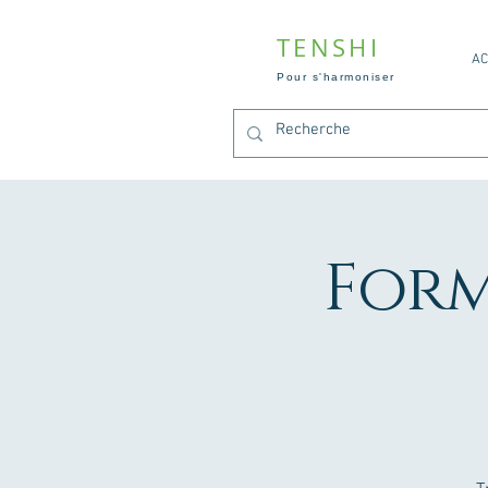
TENSHI
AC
Pour s'harmoniser
Form