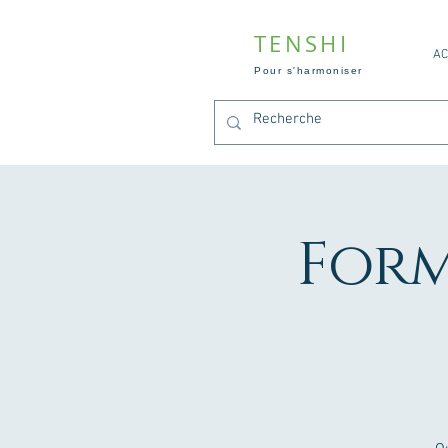
TENSHI
AC
Pour s'harmoniser
Form