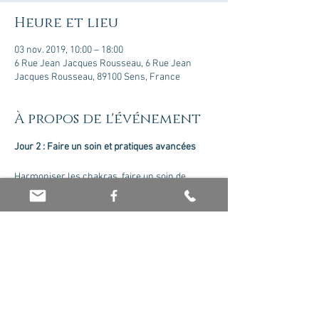
Heure et lieu
03 nov. 2019, 10:00 – 18:00
6 Rue Jean Jacques Rousseau, 6 Rue Jean
Jacques Rousseau, 89100 Sens, France
À propos de l'événement
Harmoniser les chakras, faire un soin de 
Lithothérapie, choisir les pierres selon 
l'intention (sérénité, santé, protection...), 
pratiques avancées avec les minéraux 
(Mandalas, les 12 portes de Jérusalem, 
harmoniser un groupe...)...