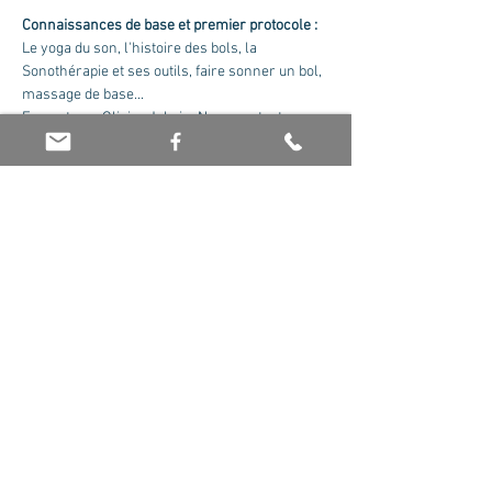
Connaissances de base et premier protocole :
Le yoga du son, l'histoire des bols, la 
Sonothérapie et ses outils, faire sonner un bol, 
massage de base...
Formateur : Olivier Jaboin. Nous contacter 
pour recevoir le cursus complet.
Tarif : 175 euros la journée
Partager cet événement
© 2026 par Olivier Jaboin EI. Créé avec
Wix.com -
Mentions Légales
-
Politique de
confidentialité
-
CGV