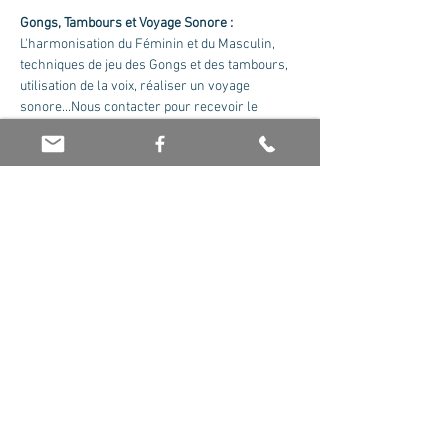
Gongs, Tambours et Voyage Sonore : 
L'harmonisation du Féminin et du Masculin, 
techniques de jeu des Gongs et des tambours, 
utilisation de la voix, réaliser un voyage 
sonore...Nous contacter pour recevoir le 
cursus complet.
Formateur : Olivier Jaboin
Tarif : 175 euros le module
Partager cet événement
© 2026 par Olivier Jaboin EI. Créé avec