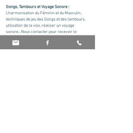
Gongs, Tambours et Voyage Sonore : 
L'harmonisation du Féminin et du Masculin, 
techniques de jeu des Gongs et des tambours, 
utilisation de la voix, réaliser un voyage 
sonore...Nous contacter pour recevoir le 
cursus complet.
Formateur : Olivier Jaboin
Tarif : 175 euros la journée
Partager cet événement
© 2026 par Olivier Jaboin EI. Créé avec