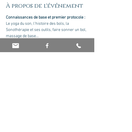
À propos de l'événement
Connaissances de base et premier protocole :
Le yoga du son, l'histoire des bols, la 
Sonothérapie et ses outils, faire sonner un bol, 
massage de base...
Formateur : Olivier Jaboin. Nous contacter 
pour recevoir le cursus complet.
Tarif : 175 euros le module
Partager cet événement
© 2026 par Olivier Jaboin EI. Créé avec