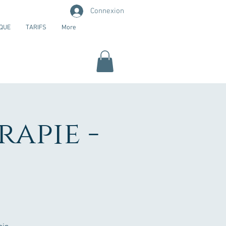
Connexion
QUE
TARIFS
More
apie -