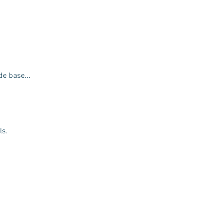
de base...
ls.