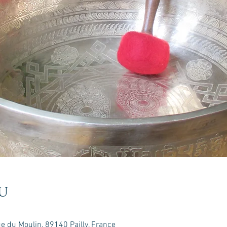
u
ue du Moulin, 89140 Pailly, France