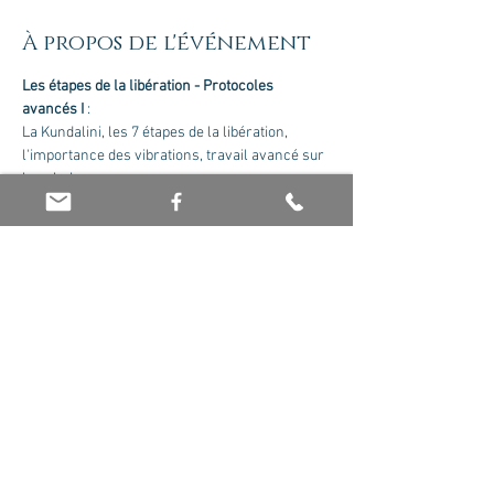
À propos de l'événement
Les étapes de la libération - Protocoles 
avancés I
 :
La Kundalini, les 7 étapes de la libération, 
l'importance des vibrations, travail avancé sur 
les chakras ...
Formateur : Olivier Jaboin. Nous contacter 
pour recevoir le cursus complet.
Tarif : 175 euros le module
Partager cet événement