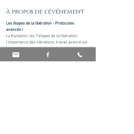
À propos de l'événement
Les étapes de la libération - Protocoles 
avancés I
 :
La Kundalini, les 7 étapes de la libération, 
l'importance des vibrations, travail avancé sur 
les chakras ...
Formateur : Olivier Jaboin. Nous contacter 
pour recevoir le cursus complet.
Tarif : 175 euros le module
Partager cet événement