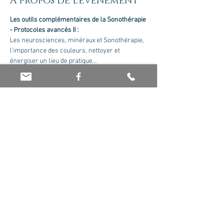
À propos de l'événement
Les outils complémentaires de la Sonothérapie 
- Protocoles avancés II :
Les neurosciences, minéraux et Sonothérapie, 
l'importance des couleurs, nettoyer et 
énergiser un lieu de pratique...
Formateur : Olivier Jaboin. Nous contacter 
pour recevoir le cursus complet.
Tarif : 175 euros le module
Partager cet événement
© 2026 par Olivier Jaboin EI. Créé avec