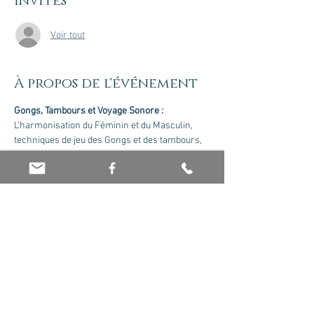
Invités
Voir tout
À propos de l'événement
Gongs, Tambours et Voyage Sonore : 
L'harmonisation du Féminin et du Masculin, 
techniques de jeu des Gongs et des tambours, 
utilisation de la voix, réaliser un voyage 
sonore...Nous contacter pour recevoir le 
cursus complet.
Formateur : Olivier Jaboin
Tarif : 175 euros le module
Partager cet événement