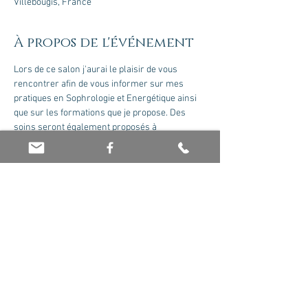
Villebougis, France
À propos de l'événement
Lors de ce salon j'aurai le plaisir de vous 
rencontrer afin de vous informer sur mes 
pratiques en Sophrologie et Energétique ainsi 
que sur les formations que je propose. Des 
soins seront également proposés à 
tarifssalon. Poiur se faire plaisir, des minéraux 
seront à la vente à des prix avantageux. Au 
plaisir de vous y retrouver!
Le site : 
Accueil | Salon Tuilerie
Partager cet événement