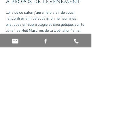
À propos de l'événement
Lors de ce salon j'aurai le plaisir de vous 
rencontrer afin de vous informer sur mes 
pratiques en Sophrologie et Energétique, sur le 
livre "les Huit Marches de la Libération" ainsi 
que sur les formations que je propose. Une 
conférence sur les étapes de notre chemin de 
vie sera également proposée.
Partager cet événement
© 2026 par Olivier Jaboin EI. Créé avec