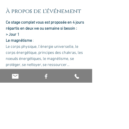
À propos de l'événement
Ce stage complet vous est proposée en 4 jours 
répartis en deux we ou semaine si besoin :
> Jour 1
Le magnétisme
 :
Le corps physique, l'énergie universelle, le 
corps énergétique, principes des chakras, les 
noeuds énergétiques, le magnétisme, se 
protéger, se nettoyer, se ressourcer... 
Exercices énergétiques et pratiques 
d'harmonisation sur soi.
> Jour 2
Les soins de base de magnétisme
 :
Afficher plus