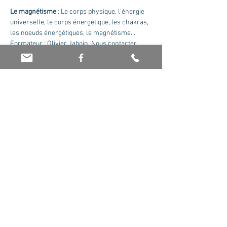
Le magnétisme
 : Le corps physique, l'énergie 
universelle, le corps énergétique, les chakras, 
les noeuds énergétiques, le magnétisme...
Formateur : Olivier Jaboin. Nous contacter 
pour recevoir le cursus complet.
Tarif : 175 euros la journée
Partager cet événement
© 2026 par Olivier Jaboin EI. Créé avec
Wix.com -
Mentions Légales
-
Politique de
confidentialité
-
CGV