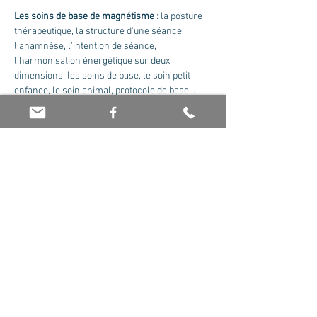
Les soins de base de magnétisme
 : la posture 
thérapeutique, la structure d'une séance, 
l'anamnèse, l'intention de séance, 
l'harmonisation énergétique sur deux 
dimensions, les soins de base, le soin petit 
enfance, le soin animal, protocole de base...
Formateur : Olivier Jaboin. Nous contacter 
pour recevoir le cursus complet.
Tarif : 175 euros la journée
Partager cet événement