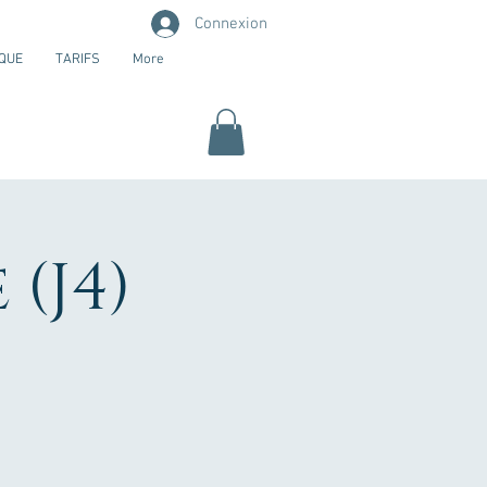
Connexion
QUE
TARIFS
More
(J4)