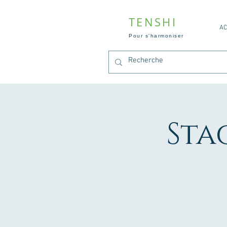
TENSHI
AC
Pour s'harmoniser
Sta