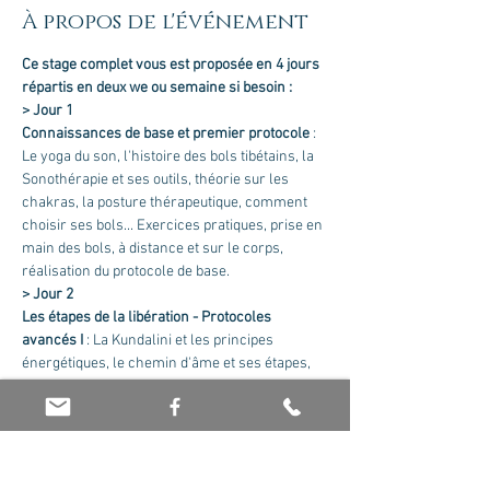
À propos de l'événement
Ce stage complet vous est proposée en 4 jours 
répartis en deux we ou semaine si besoin :
> Jour 1
Connaissances de base et premier protocole
 : 
Le yoga du son, l'histoire des bols tibétains, la 
Sonothérapie et ses outils, théorie sur les 
chakras, la posture thérapeutique, comment 
choisir ses bols... Exercices pratiques, prise en 
main des bols, à distance et sur le corps, 
réalisation du protocole de base.
> Jour 2
Les étapes de la libération - Protocoles 
avancés I
 : La Kundalini et les principes 
énergétiques, le chemin d'âme et ses étapes, 
l'importance des vibrations, travail avancé sur 
les chakras, construire une séance... 
Exercices pratiques sur les sept chakras, 
utilisation des carillons et tingshas, réalisation 
de protocoles avancés.