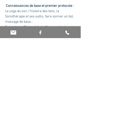
Connaissances de base et premier protocole :
Le yoga du son, l'histoire des bols, la 
Sonothérapie et ses outils, faire sonner un bol, 
massage de base...
Formateur : Olivier Jaboin. Nous contacter 
pour recevoir le cursus complet.
Tarif : 175 euros la journée
Partager cet événement
© 2026 par Olivier Jaboin EI. Créé avec
Wix.com -
Mentions Légales
-
Politique de
confidentialité
-
CGV