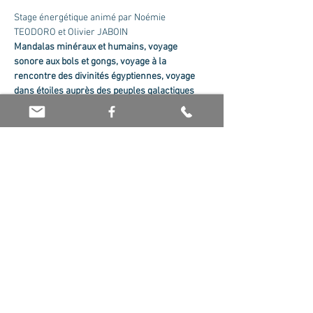
Stage énergétique animé par Noémie 
TEODORO et Olivier JABOIN
Mandalas minéraux et humains, voyage 
sonore aux bols et gongs, voyage à la 
rencontre des divinités égyptiennes, voyage 
dans étoiles auprès des peuples galactiques 
duquel tu es issue...
TARIF : 200 euros
Partager cet événement