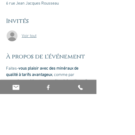
6 rue Jean Jacques Rousseau
Invités
Voir tout
À propos de l'événement
Faites-
vous plaisir avec des minéraux de 
qualité à tarifs avantageux
, comme par 
exemple : améthyste, cornaline, hématite, oeil 
de tigre, quartz rose, pyrite, obsidienne, citrine, 
sélénite, oeil de faucon, cristal de roche, 
labradorite, howlite, amazonite, aventurine, 
malachite et bien plus encore ! Vente proposée 
par Olivier Jaboin.