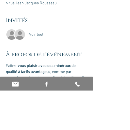
6 rue Jean Jacques Rousseau
Invités
Voir tout
À propos de l'événement
Faites-
vous plaisir avec des minéraux de 
qualité à tarifs avantageux
, comme par 
exemple : améthyste, cornaline, hématite, oeil 
de tigre, quartz rose, pyrite, obsidienne, citrine, 
sélénite, oeil de faucon, cristal de roche, 
labradorite, howlite, amazonite, aventurine, 
malachite et bien plus encore ! Vente proposée 
par Olivier Jaboin.