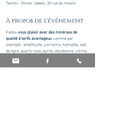
Tenshi - Olivier Jaboin, 30 rue du moulin
À propos de l'événement
Faites-
vous plaisir avec des minéraux de 
qualité à tarifs avantageux
, comme par 
exemple : améthyste, cornaline, hématite, oeil 
de tigre, quartz rose, pyrite, obsidienne, citrine, 
sélénite, oeil de faucon, cristal de roche, 
labradorite, howlite, amazonite, aventurine, 
malachite et bien plus encore ! Vente proposée 
par Olivier Jaboin.
Partager cet événement