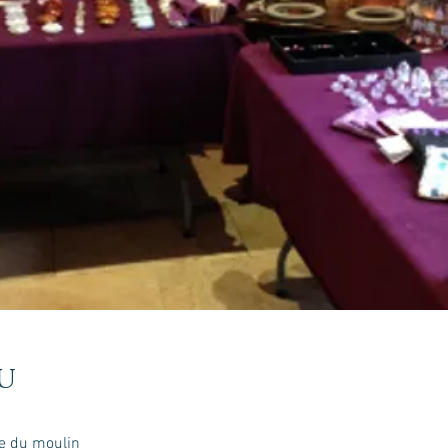
u
ue du moulin