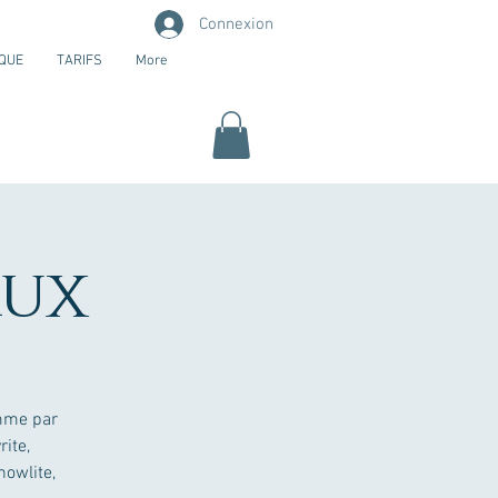
Connexion
QUE
TARIFS
More
aux
omme par
rite,
howlite,