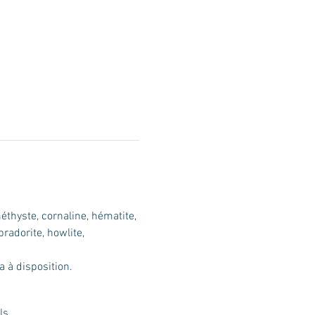
thyste, cornaline, hématite, 
bradorite, howlite, 
 à disposition.  
ls.