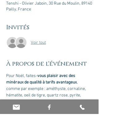
Tenshi - Olivier Jaboin, 30 Rue du Moulin, 89140
Pailly, France
Invités
Voir tout
À propos de l'événement
Pour Noël, faites-
vous plaisir avec des 
minéraux de qualité à tarifs avantageux
, 
comme par exemple : améthyste, cornaline, 
hématite, oeil de tigre, quartz rose, pyrite, 
obsidienne, citrine, sélénite, oeil de faucon, 
cristal de roche, labradorite, howlite, 
amazonite, aventurine, malachite et bien plus 
encore ! Vente proposée par Olivier Jaboin.
Mesures sanitaires : nous vous prions de venir 
avec votre masque, du Gel Hydroalcoolique 