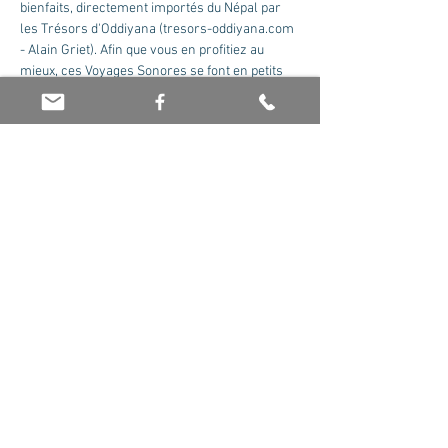
bienfaits, directement importés du Népal par 
les Trésors d'Oddiyana (tresors-oddiyana.com 
- Alain Griet). Afin que vous en profitiez au 
mieux, ces Voyages Sonores se font en petits 
Ces voyages sonores peuvent 
particulièrement intéresser les 
- Profiter d'un moment pour elles et se 
- Partager un moment de bien-être avec des 
Afficher plus
Partager cet événement