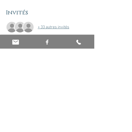
Invités
+ 33 autres invités
À propos de l'événement
Vous pourrez découvrir lors de ce webinaire 
les coulisses d'une séance de magnétisme.
Partager cet événement
© 2026 par Olivier Jaboin EI. Créé avec
Wix.com -
Mentions Légales
-
Politique de