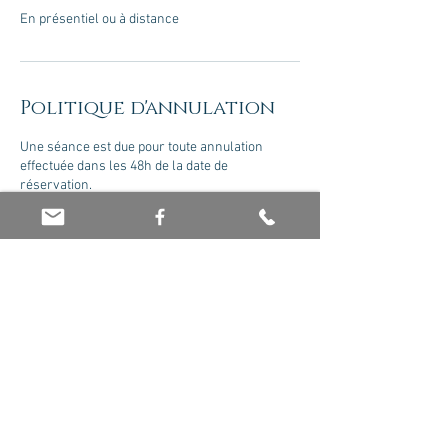
En présentiel ou à distance
Politique d'annulation
Une séance est due pour toute annulation
effectuée dans les 48h de la date de
réservation.
Coordonnées
0680244709
tenshi.sonotherapie@gmail.com
5bis Rue de Bourdeau, 89140 Pont-sur-Yonne,
France