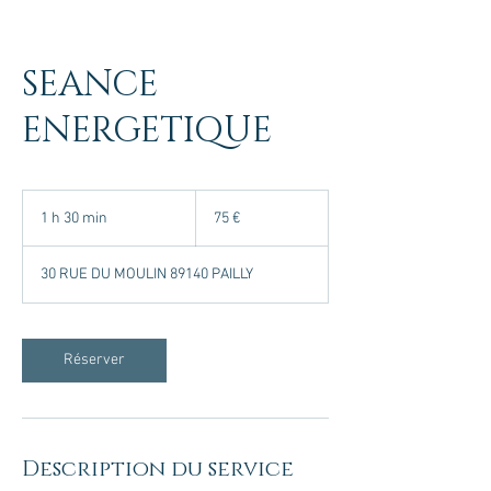
SEANCE
ENERGETIQUE
75
euros
1 h 30 min
1
75 €
3
0
30 RUE DU MOULIN 89140 PAILLY
m
i
n
Réserver
Description du service